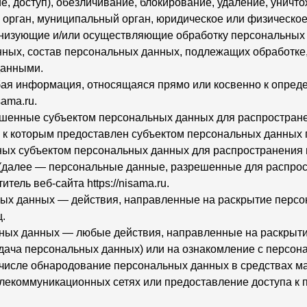
е, доступ), обезличивание, блокирование, удаление, унич
 орган, муниципальный орган, юридическое или физическое
анизующие и/или осуществляющие обработку персональных
ных, состав персональных данных, подлежащих обработке,
данными.
ая информация, относящаяся прямо или косвенно к опред
sama.ru.
ешенные субъектом персональных данных для распростран
ц к которым предоставлен субъектом персональных данных 
ых субъектом персональных данных для распространения 
(далее — персональные данные, разрешенные для распрос
тель веб-сайта https://nisama.ru.
ных данных — действия, направленные на раскрытие перс
.
ьных данных — любые действия, направленные на раскрыт
едача персональных данных) или на ознакомление с персо
м числе обнародование персональных данных в средствах 
екоммуникационных сетях или предоставление доступа к