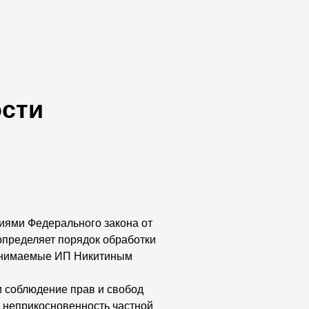
сти
иями Федерального закона от
определяет порядок обработки
ринимаемые ИП Никитиным
и соблюдение прав и свобод
а неприкосновенность частной