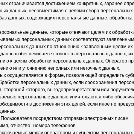
ных ограничивается достижением конкретных, заранее опр
ьных данных, несовместимая с целями сбора персональных
 баз данных, содержащих персональные данные, обработка 
персональные данные, которые отвечают целям их обработки
тываемых персональных данных соответствуют заявленным 
рсональных данных по отношению к заявленным целям их 
 данных обеспечивается точность персональных данных, их
шению к целям обработки персональных данных. Оператор п
лению или уточнению неполных или неточных данных.
ных осуществляется в форме, позволяющей определить суб
обработки персональных данных, если срок хранения персо
 стороной которого, выгодоприобретателем или поручителе
ваемые персональные данные уничтожаются либо обезличи
еобходимости в достижении этих целей, если иное не пред
 данных
Пользователя посредством отправки электронных писем
имя, отчество номера телефонов
заключаемые между оператором и субъектом персональных